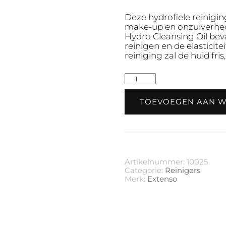
Deze hydrofiele reiniging
make-up en onzuiverhed
Hydro
Cleansing
Oil bev
reinigen en de elastici
reiniging zal de huid fri
Hydro
Cleansing
Oil
TOEVOEGEN AAN 
•
250
ml
aantal
Artikelnummer:
10025
Categorie:
Reinigers
Merk:
Extenso