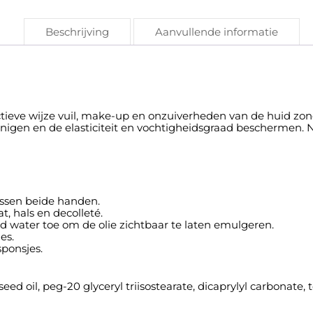
Beschrijving
Aanvullende informatie
ectieve wijze vuil, make-up en onzuiverheden van de huid zo
inigen en de elasticiteit en vochtigheidsgraad beschermen. Na
ussen beide handen.
, hals en decolleté.
 water toe om de olie zichtbaar te laten emulgeren.
es.
ponsjes.
ed oil, peg-20 glyceryl triisostearate, dicaprylyl carbonate, 