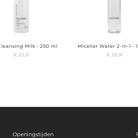
Cleansing Milk • 250 ml
Micellar Water 2-in-1 • 
€
22,31
€
20,91
Openingstijden