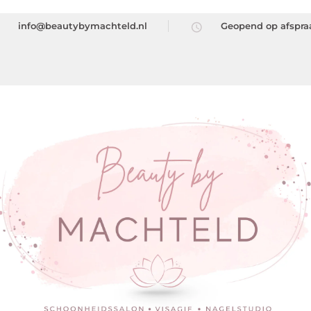
info@beautybymachteld.nl
Geopend op afspra
auty by Machteld
ty by Machteld – Schoonheidssalon – Visagie – Nagelstyling