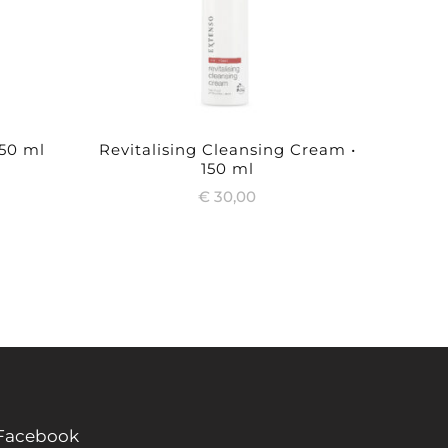
150 ml
Revitalising Cleansing Cream •
150 ml
€
30,00
Facebook