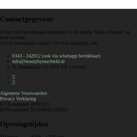
Contactgegevens
Je kan zelf een afspraak inplannen via de button 'Maak afspraak' op
deze website.
Liever persoonlijk contact? Dat kan natuurlijk ook!
0343 - 242912 (ook via whatsapp bereikbaar)
info@beautybymachteld.nl
Pr. Beatrixlaan 13, 3956 XX Leersum
Algemene Voorwaarden
Privacy Verklaring
KVK-nummer: 88695271
BTW-nummer: NL004643247B02
Openingstijden
Maandag 09:00 - 17:00 uur