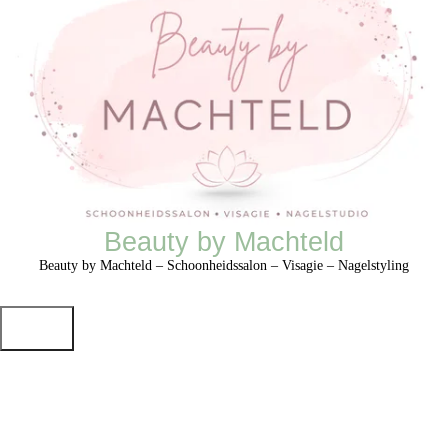
Beauty by Machteld
Beauty by Machteld – Schoonheidssalon – Visagie – Nagelstyling
HOME
SCHOONHEIDSSALON
NAGELSTYLING
VISAGIE
MERKEN
PRIJSLIJST
CADEAUBON