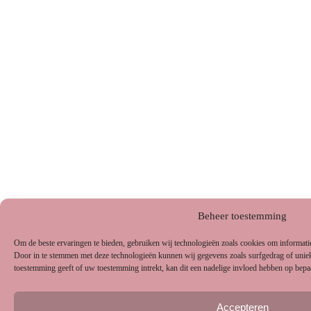
Beheer toestemming
Om de beste ervaringen te bieden, gebruiken wij technologieën zoals cookies om informatie 
Door in te stemmen met deze technologieën kunnen wij gegevens zoals surfgedrag of uniek
toestemming geeft of uw toestemming intrekt, kan dit een nadelige invloed hebben op bepa
Accepteren