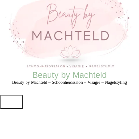
Beauty by Machteld
Beauty by Machteld – Schoonheidssalon – Visagie – Nagelstyling
HOME
SCHOONHEIDSSALON
NAGELSTYLING
VISAGIE
MERKEN
PRIJSLIJST
CADEAUBON