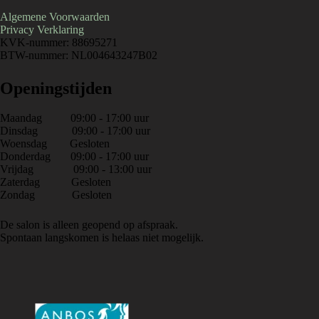
Algemene Voorwaarden
Privacy Verklaring
KVK-nummer: 88695271
BTW-nummer: NL004643247B02
Openingstijden
Maandag 09:00 - 17:00 uur
Dinsdag 09:00 - 17:00 uur
Woensdag Gesloten
Donderdag 09:00 - 17:00 uur
Vrijdag 09:00 - 13:00 uur
Zaterdag Gesloten
Zondag Gesloten
De salon is alleen geopend op afspraak.
Spontaan langskomen is helaas niet mogelijk.