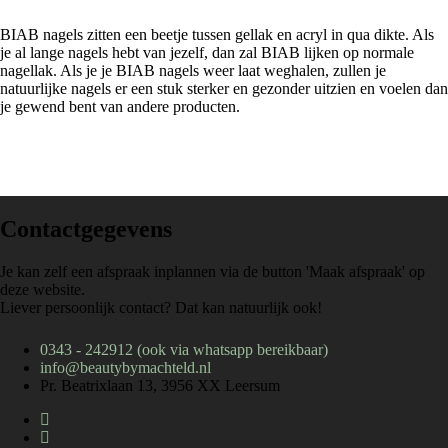
BIAB nagels zitten een beetje tussen gellak en acryl in qua dikte. Als
je al lange nagels hebt van jezelf, dan zal BIAB lijken op normale
nagellak. Als je je BIAB nagels weer laat weghalen, zullen je
natuurlijke nagels er een stuk sterker en gezonder uitzien en voelen dan
je gewend bent van andere producten.
Contactgegevens
Je kan zelf een afspraak inplannen via de button 'Maak afspraak' op
deze website.
Liever persoonlijk contact? Dat kan natuurlijk ook!
0343 - 242912 (ook via whatsapp bereikbaar)
info@beautybymachteld.nl
Pr. Beatrixlaan 13, 3956 XX Leersum