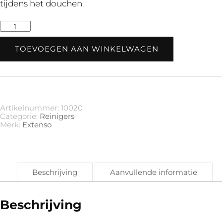
tijdens het douchen.
Foaming
Cleansing
Gel
TOEVOEGEN AAN WINKELWAGEN
•
150
ml
aantal
Artikelnummer:
10020
Categorie:
Reinigers
Merk:
Extenso
Beschrijving
Aanvullende informatie
Beschrijving