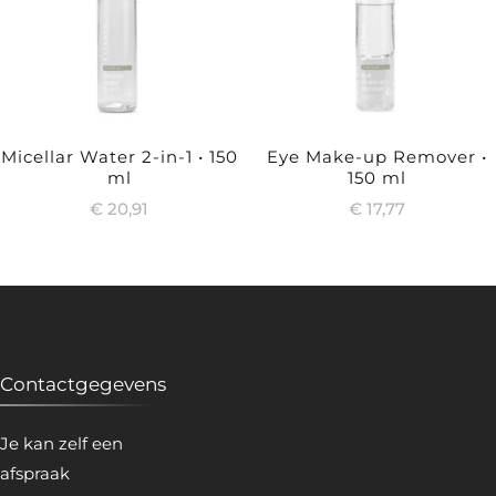
Micellar Water 2-in-1 • 150
Eye Make-up Remover •
ml
150 ml
€
20,91
€
17,77
Contactgegevens
Je kan zelf een
afspraak