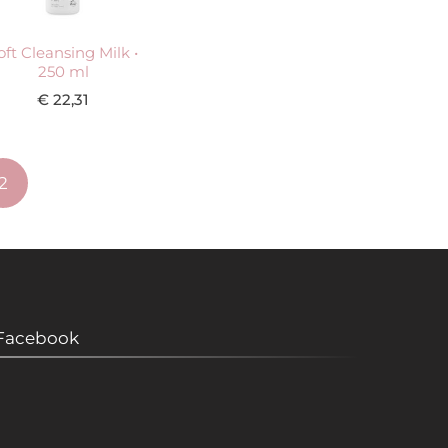
oft Cleansing Milk •
250 ml
€
22,31
2
Facebook