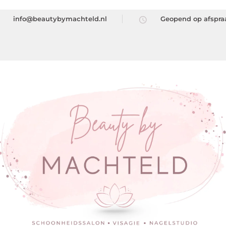
info@beautybymachteld.nl
Geopend op afspra
auty by Machteld
ty by Machteld – Schoonheidssalon – Visagie – Nagelstyling