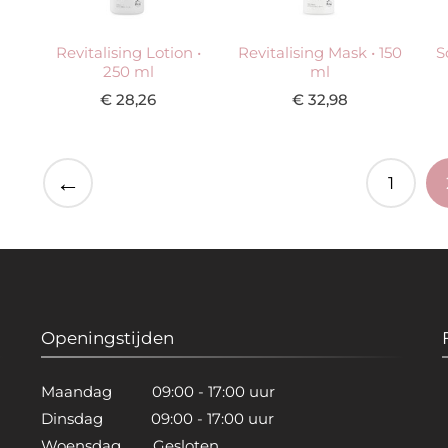
Revitalising Lotion •
Revitalising Mask • 150
S
250 ml
ml
€
28,26
€
32,98
←
1
Openingstijden
Maandag 09:00 - 17:00 uur
Dinsdag 09:00 - 17:00 uur
Woensdag Gesloten