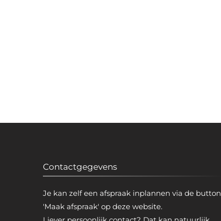
Contactgegevens
Je kan zelf een afspraak inplannen via de button
'Maak afspraak' op deze website.
Liever persoonlijk contact? Dat kan natuurlijk