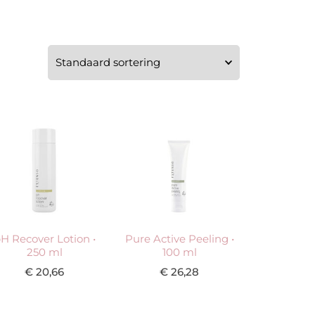
H Recover Lotion •
Pure Active Peeling •
250 ml
100 ml
€
20,66
€
26,28