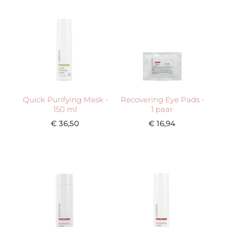
Quick Purifying Mask •
Recovering Eye Pads •
150 ml
1 paar
€
36,50
€
16,94