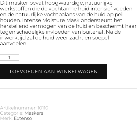
Dit masker bevat hoogwaardige, natuurlijke
werkstoffen die de vochtarme huid intensief voeden
en de natuurlijke vochtbalans van de huid op peil
houden. Intense Moisture Mask ondersteunt het
herstellend vermogen van de huid en beschermt haar
tegen schadelijke invloeden van buitenaf. Na de
inwerktijd zal de huid weer zacht en soepel
aanvoelen.
Intense
Moisture
Mask
TOEVOEGEN AAN WINKELWAGEN
•
150
ml
aantal
Artikelnummer:
10110
Categorie:
Maskers
Merk:
Extenso