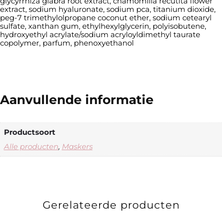
glycyrrhiza glabra root extract, chamomilla recutita flower
extract, sodium hyaluronate, sodium pca, titanium dioxide,
peg-7 trimethylolpropane coconut ether, sodium cetearyl
sulfate, xanthan gum, ethylhexylglycerin, polyisobutene,
hydroxyethyl acrylate/sodium acryloyldimethyl taurate
copolymer, parfum, phenoxyethanol
Aanvullende informatie
Productsoort
Alle producten
,
Maskers
Gerelateerde producten