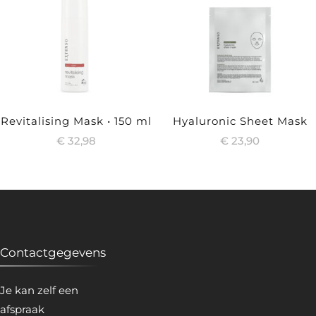
Revitalising Mask • 150 ml
Hyaluronic Sheet Mask
€
32,98
€
23,90
Contactgegevens
Je kan zelf een
afspraak